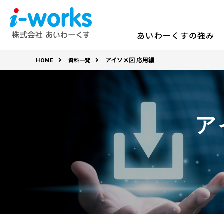
あいわーくすの強み
アイソメ図 応用編
HOME
資料一覧
ア