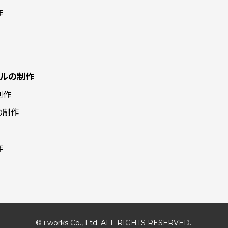
作
ルの制作
制作
の制作
作
© i works Co., Ltd. ALL RIGHTS RESERVED.